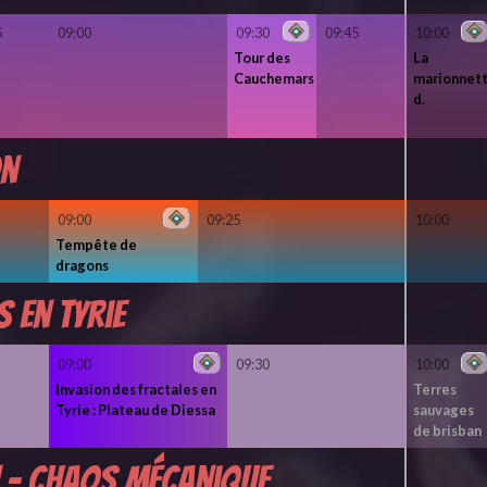
5
09:00
09:30
09:45
10:00
Tour des
La
Cauchemars
marionnet
d.
on
09:00
09:25
10:00
Tempête de
dragons
 en Tyrie
09:00
09:30
10:00
Invasion des fractales en
Terres
Tyrie : Plateau de Diessa
sauvages
de brisban
 - Chaos mécanique