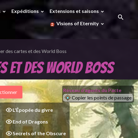
s
Expéditions
Extensions et saisons
Visions of Eternity
er des cartes et des World Boss
es et des World Boss
Réseau d'agents du Pacte
Copier les points de passage
L'Épopée du givre
End of Dragons
Secrets of the Obscure