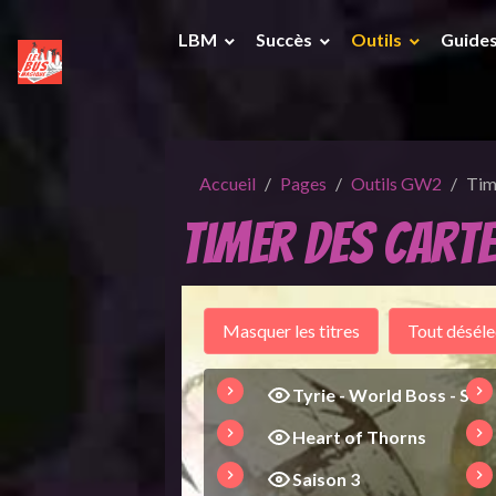
LBM
Succès
Outils
Guide
Accueil
Pages
Outils GW2
Tim
Timer des cart
Tyrie - World Boss - S1
Heart of Thorns
Saison 3