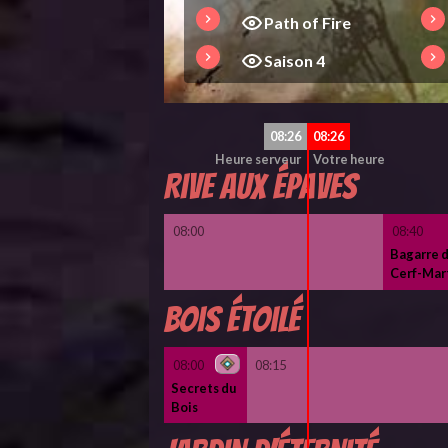
Path of Fire
Saison 4
08:27
08:26
Heure serveur
Votre heure
Rive aux épaves
08:00
08:40
Bagarre 
Cerf-Mar
Bois étoilé
08:00
08:15
Secrets du
Bois