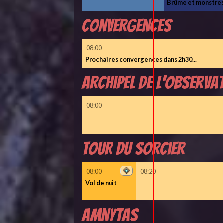
Brûme et monstre
Convergences
08:00
Prochaines convergences dans 2h30...
Archipel de l'observat
08:00
Tour du sorcier
08:00
08:20
Vol de nuit
Amnytas