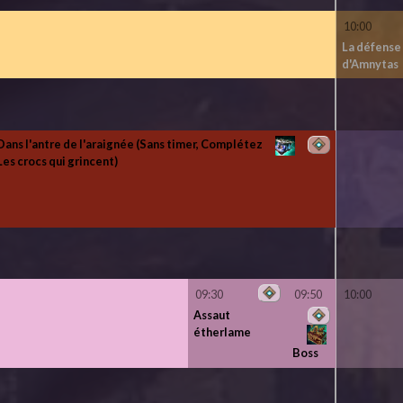
10:00
La défense
d'Amnytas
Dans l'antre de l'araignée (Sans timer, Complétez
Les crocs qui grincent)
09:30
09:50
10:00
Assaut
étherlame
Boss