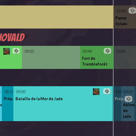
10:00
Panne
totale
hovald
09:05
09:40
10:00
Fort de
Trembleforêt
5
08:53
09:00
10:00
10:05
Prép.
Bataille de la Mer de Jade
Prép.
me
Abîme
de
jade