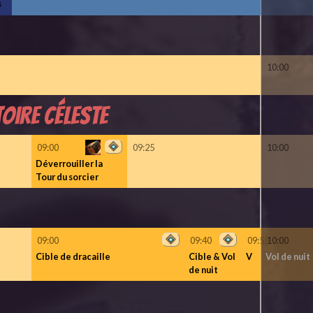
s
10:00
oire céleste
09:00
09:25
10:00
Déverrouiller la
Tour du sorcier
09:00
09:40
09:55
10:00
Cible de dracaille
Cible & Vol
V
Vol de nuit
de nuit