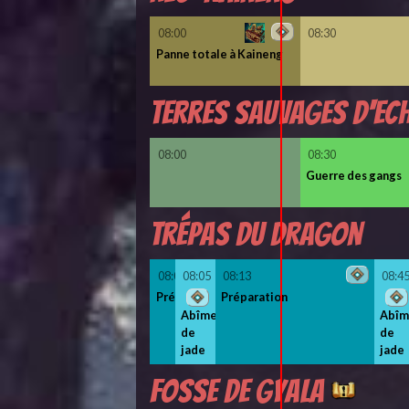
08:00
08:30
Panne totale à Kaineng
Terres sauvages d'Ec
08:00
08:30
Guerre des gangs
Trépas du dragon
08:00
08:05
08:13
08:4
Prép.
Préparation
Abîme
Abî
de
de
jade
jade
Fosse de Gyala