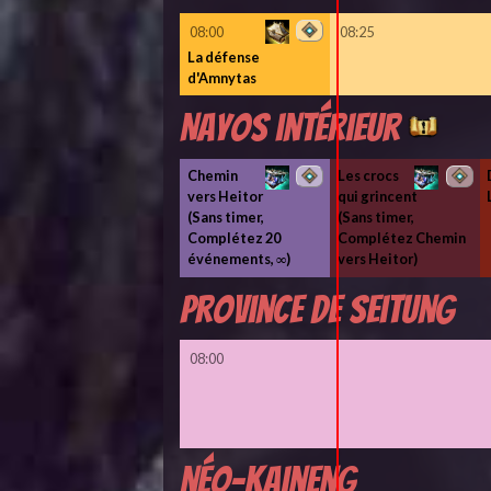
08:00
08:25
La défense
d'Amnytas
Nayos intérieur
Chemin
Les crocs
vers Heitor
qui grincent
(Sans timer,
(Sans timer,
Complétez 20
Complétez Chemin
événements, ∞)
vers Heitor)
Province de Seitung
08:00
Néo-Kaineng