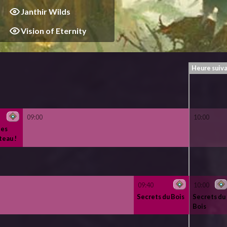
Janthir Wilds
Vision of Eternity
Heure suiv
09:00
10:00
des
teau !
09:40
10:00
Secrets du Bois
Secrets du
Bois