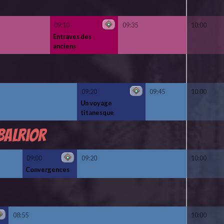
09:10
09:35
10:00
Entraves des
anciens
09:20
09:45
10:00
Un voyage
titanesque
Balrior
09:00
09:20
10:00
Convergences
08:55
10:00