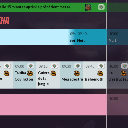
uelle 15 minutes après le précédent méta)
tha
09:35
09:40
10:00
Soir
Nuit
Nuit
5
09:00
09:15
09:30
09:45
10:00
.
Taidha
Guivre
Le
eu
de la
Covington
Mégadestructeur
Béhémoth
Destructeu
jungle
10:00