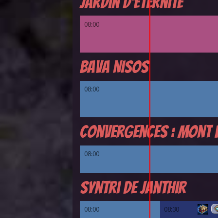
Jardin d'éternité
08:00
Bava Nisos
08:00
Convergences : Mont 
08:00
Syntri de Janthir
08:00
08:30