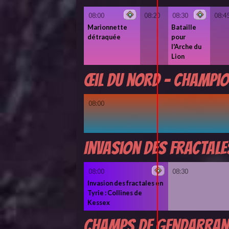
08:00
08:20
08:30
08:4
Marionnette
Bataille
détraquée
pour
l'Arche du
Lion
Œil du nord - Champi
08:00
Invasion des fractales
08:00
08:30
Invasion des fractales en
Tyrie : Collines de
Kessex
Champs de Gendarran