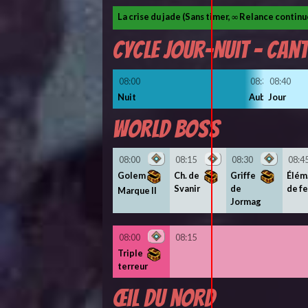
La crise du jade (Sans timer, ∞ Relance contin
Cycle Jour-Nuit - Can
08:00
08:35
08:40
Nuit
Aube
Jour
World boss
08:00
08:15
08:30
08:4
Golem
Ch. de
Griffe
Élém
Svanir
de
de f
Marque II
Jormag
08:00
08:15
Triple
terreur
Œil du nord