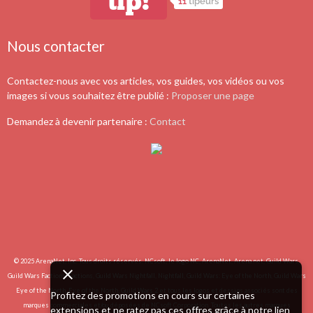
tip!
11
tipeurs
Nous contacter
Contactez-nous avec vos articles, vos guides, vos vidéos ou vos
images si vous souhaitez être publié :
Proposer une page
Demandez à devenir partenaire :
Contact
© 2025 ArenaNet, Inc. Tous droits réservés. NCsoft, le logo NC, ArenaNet, Arena.net, Guild Wars,
Guild Wars Factions, Factions, Guild Wars Nightfall, Nightfall, Guild Wars: Eye of the North, Guild Wars
Eye of the North, Eye of the North, Guild Wars 2 et tous les logos et dessins associés sont des
Profitez des promotions en cours sur certaines
marques commerciales et/ou déposées de NCsoft Corporation. Toutes les autres marques
extensions et ne ratez pas ces offres grâce à notre lien