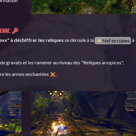
formation
ienne.
xx" à déchiffrer les reliques
se déroule à la
à
Nef en ruines
 de gravats et les ramener au niveau des "Reliques aruspices".
ncre les armes enchantées
.