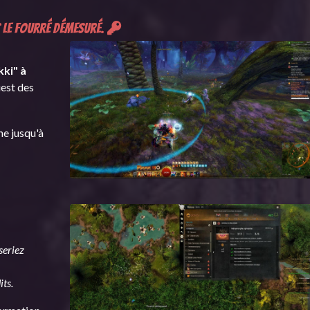
ns le Fourré démesuré.
kki" à
uest des
ne jusqu'à
 seriez
ts.