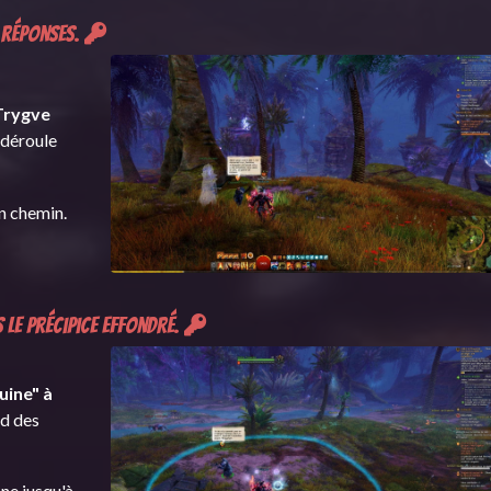
s réponses.
 Trygve
 déroule
n chemin.
s le Précipice effondré.
uine" à
ud des
ne jusqu'à