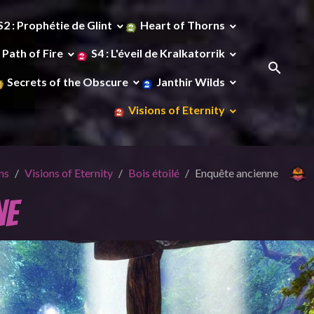
S2 : Prophétie de Glint
Heart of Thorns
Path of Fire
S4 : L'éveil de Kralkatorrik
Secrets of the Obscure
Janthir Wilds
Visions of Eternity
ns
Visions of Eternity
Bois étoilé
Enquête ancienne
ne