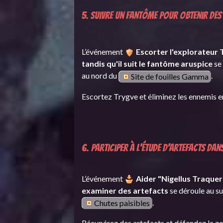
5. Suivre un fantôme pour obtenir de
L’événement
Escorter l'explorateur
tandis qu'il suit le fantôme aruspice
se
au nord du
.
Site de fouilles Gamma
Escortez Trygve et éliminez les ennemis e
6. Participer à l'étude d'artefacts dan
L’événement
Aider "Nigellus Traquer
examiner des artefacts
se déroule au s
.
Chutes paisibles
Récupérez des artefacts et défendez la zo