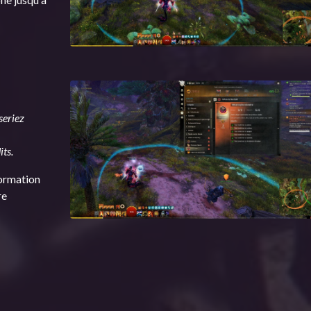
 seriez
ts.
formation
re