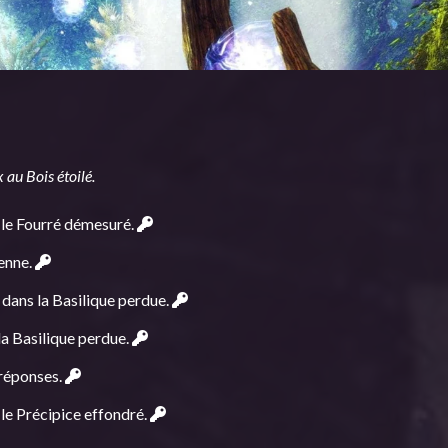
 au Bois étoilé.
s le Fourré démesuré.
ienne.
dans la Basilique perdue.
 la Basilique perdue.
 réponses.
 le Précipice effondré.