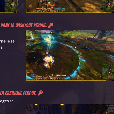
 dans la Basilique perdue.
rnelle
se
la
 la Basilique perdue.
pièges
se