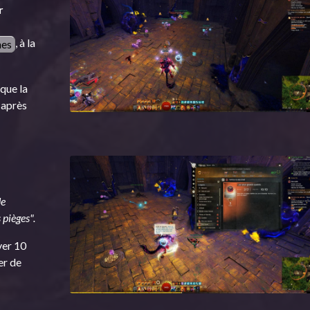
r
, à la
nes
que la
 après
de
 pièges".
ver 10
er de