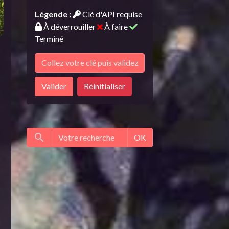
Légende :
Clé d'API requise
À déverrouiller
À faire
Terminé
Valider
Réinitialiser
OK