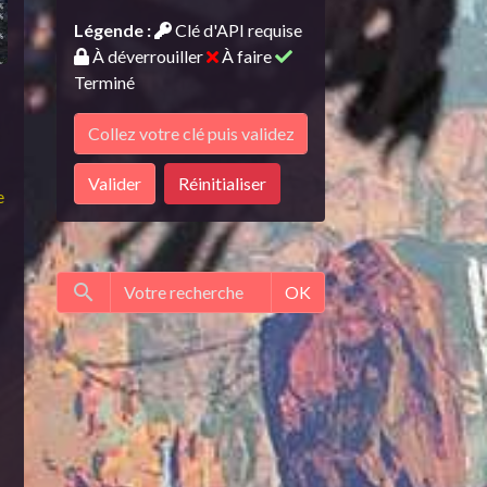
Légende :
Clé d'API requise
À déverrouiller
À faire
Terminé
Valider
Réinitialiser
e
OK