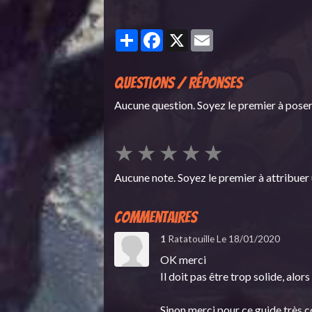
Partager
Facebook
X
Email
Questions / Réponses
Aucune question. Soyez le premier à poser
★
★
★
★
★
Aucune note. Soyez le premier à attribuer 
Commentaires
1
Ratatouille
Le 18/01/2020
OK merci
Il doit pas être trop solide, alor
Sinon merci pour ce guide très c