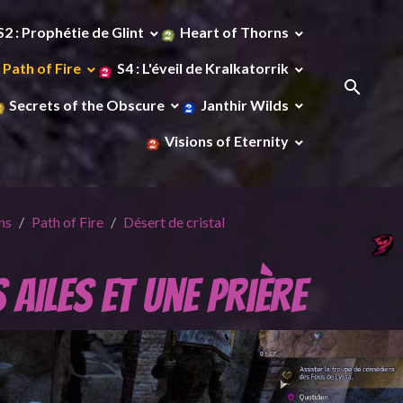
S2 : Prophétie de Glint
Heart of Thorns
Path of Fire
S4 : L'éveil de Kralkatorrik
Secrets of the Obscure
Janthir Wilds
Visions of Eternity
ns
Path of Fire
Désert de cristal
s ailes et une prière