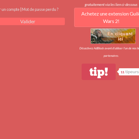
gratuitement via les lien ci-dessous
r un compte
|
Mot de passe perdu ?
Achetez une extension Guil
Wars 2!
Valider
Désactivez AdBlock avant d'utiliser l'un de nos l
partenaires.
tip!
11
tipeurs