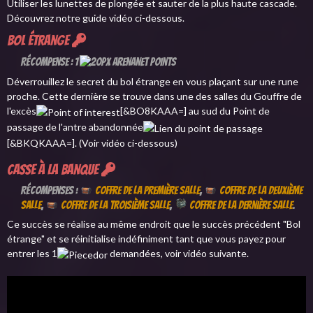
Utiliser les lunettes de plongée et sauter de la plus haute cascade.
Découvrez notre guide vidéo ci-dessous.
Bol étrange
Récompense : 1
Déverrouillez le secret du bol étrange en vous plaçant sur une rune
proche. Cette dernière se trouve dans une des salles du Gouffre de
l'excès
[&BO8KAAA=] au sud du Point de
passage de l'antre abandonnée
[&BKQKAAA=]. (Voir vidéo ci-dessous)
Casse à la banque
Récompenses :
Coffre de la première salle
,
Coffre de la deuxième
salle
,
Coffre de la troisième salle
,
Coffre de la dernière salle
.
Ce succès se réalise au même endroit que le succès précédent "Bol
étrange" et se réinitialise indéfiniment tant que vous payez pour
entrer les 1
demandées, voir vidéo suivante.