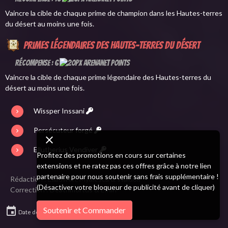
Vaincre la cible de chaque prime de champion dans les Hautes-terres
du désert au moins une fois.
Primes légendaires des Hautes-terres du désert
Récompense : 6
Vaincre la cible de chaque prime légendaire des Hautes-terres du
désert au moins une fois.
Wissper Inssani
Persécuteur forgé
Ellutherius Vendiver
Profitez des promotions en cours sur certaines
extensions et ne ratez pas ces offres grâce à notre lien
partenaire pour nous soutenir sans frais supplémentaire !
Rédaction : Eliadwen, Myalesca & Waldolf
(Désactiver votre bloqueur de publicité avant de cliquer)
Correction : Deathmortus & Elflin
Soutenir et Commander
Date de dernière mise à jour : 28/02/2022