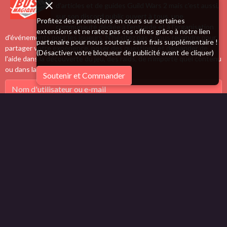
d'articles et de guides Guild Wars 2 mais c'est aussi,
sur son discord public ouvert à tous, une
Profitez des promotions en cours sur certaines
communauté dédiée à l'entraide et à l'organisation
extensions et ne ratez pas ces offres grâce à notre lien
d'événements pour les joueurs. N'hésitez pas à nous rejoindre pour
partenaire pour nous soutenir sans frais supplémentaire !
partager votre expérience, poser des questions et demander de
(Désactiver votre bloqueur de publicité avant de cliquer)
l'aide dans la découverte du jeu, des raids, de n'importe quel contenu
ou dans la réalisation de succès.
Soutenir et Commander
Rester connecté
Créer un compte
|
Mot de passe perdu ?
Valider
Partenaires