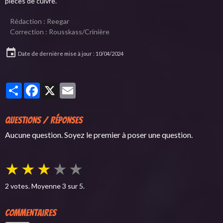
pièces de cuivre.
Rédaction : Reegar
Correction : Rousskass/Crinière
Date de dernière mise à jour : 10/04/2024
Partager
Facebook
X
Email
Questions / Réponses
Aucune question. Soyez le premier à poser une question.
★
★
★
★
★
2
votes. Moyenne
3
sur 5.
Commentaires