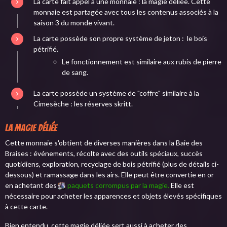
La carte fait appel à une monnaie : la magie déliée. Cette
monnaie est partagée avec tous les contenus associés à la
saison 3 du monde vivant.
La carte possède son propre système de jeton : le bois
pétrifié.
Le fonctionnement est similaire aux rubis de pierre
de sang.
La carte possède un système de "coffre" similaire à la
Cimesèche : les réserves skritt.
La magie déliée
Cette monnaie s'obtient de diverses manières dans la Baie des
Braises : événements, récolte avec des outils spéciaux, succès
quotidiens, exploration, recyclage de bois pétrifié (plus de détails ci-
dessous) et ramassage dans les airs. Elle peut être convertie en or
en achetant des
paquets corrompus par la magie.
Elle est
nécessaire pour acheter les apparences et objets élevés spécifiques
à cette carte.
Bien entendu, cette magie déliée sert aussi à acheter des