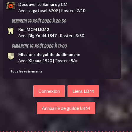
Découverte Samarog CM
Avec
sugatasei.6709
| Roster :
7/10
Vendredi 14 août 2026 à 20:30
Run MCM LBM2
Avec
Big Youki.1847
| Roster :
3/50
Dimanche 16 août 2026 à 17:00
Missions de guilde du dimanche
Avec
Xisaaa.1920
| Roster :
5/∞
Tous les événements
Connexion
Liens LBM
Annuaire de guilde LBM