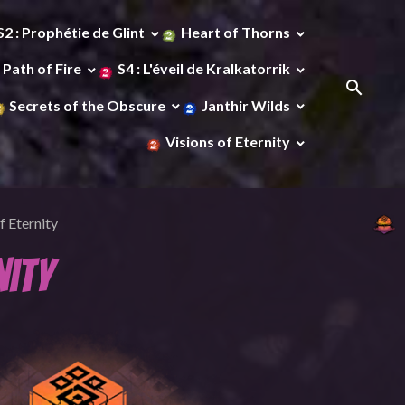
S2 : Prophétie de Glint
Heart of Thorns
Path of Fire
S4 : L'éveil de Kralkatorrik
Secrets of the Obscure
Janthir Wilds
Visions of Eternity
f Eternity
nity