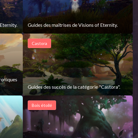
Eternity.
Guides des maîtrises de Visions of Eternity.
Castora
hroniques
Guides des succès de la catégorie "Castora".
Bois étoilé