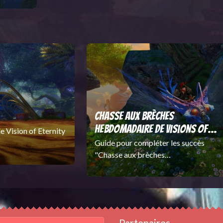
Chasse aux brèches
hebdomadaire de Visions of
 Vision of Eternity
Eternity
Guide pour compléter les succès
"Chasse aux brèches
hebdomadaire" de Castora (Vision
of Eternity).