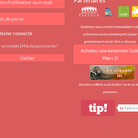
Partenaires
Soutenez-nous en précommandant vot
Rester connecté
extension ou en commençant à jouer
gratuitement via les lien ci-dessous
r un compte
|
Mot de passe perdu ?
Achetez une extension Guil
Wars 2!
Valider
Désactivez AdBlock avant d'utiliser l'un de nos l
partenaires.
tip!
11
tipeurs