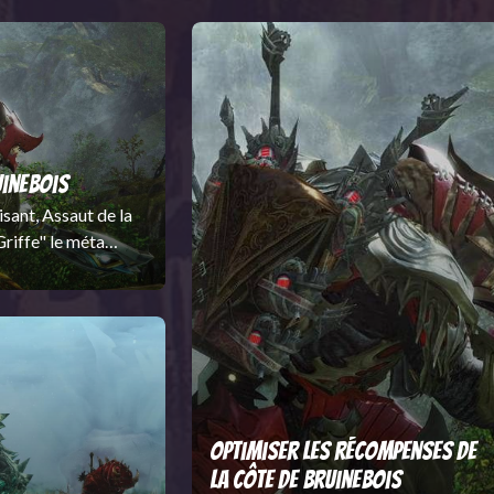
ngar.
l’échec de toute négociation et l’apparition
e
d’une nouvelle menace redoutable, la guerre
vez
civile des Charrs entre dans une phase critique…
e paix
ce qui n’a pas échappé au dragon des glaces.
s… et
uinebois
sant, Assaut de la
Griffe" le méta
Optimiser les récompenses de
la Côte de Bruinebois