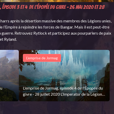
, épisode 3 et 4 de l'Épopée du givre - 26 mai 2020 et 28
 Charrs après la désertion massive des membres des Légions unies,
de l’Empire à rejoindre les forces de Bangar. Mais il est peut-être
a guerre. Retrouvez Rytlock et participez aux pourparlers de paix
et Ryland.
L'emprise de Jormag
du
L'emprise de Jormag, épisode 4 de l'Épopée du
givre - 28 juillet 2020 L’Imperator de la Légion
Sanglante Bangar Porteruine a poussé ses
gions
troupes de l’Empire à commettre des actes
opagande
impensables pour remporter la victoire. Avec