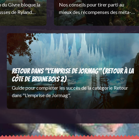
n du Givre bloque la
Nos conseils pour tirer parti au
usses de Ryland
mieux des récompenses des méta-
Charrs et éliminez
événements de la Côte de
 de la légion.
Bruinebois.
Retour dans "L'emprise de Jormag" (Retour à la
Côte de Bruinebois 2)
Guide pour compléter les succès de la catégorie Retour
dans "L'emprise de Jormag".