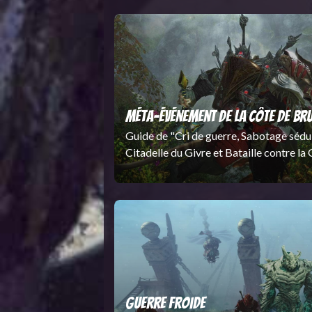
de l’Empire à rejoindre les forces de Ba
Mais il est peut-être encore possible d
renverser le cours de la guerre. Retrou
Rytlock et participez aux pourparlers d
avec Crecia, les Imperators des Légion
Ryland.
Méta-événement de la Côte de Br
Guide de "Cri de guerre, Sabotage sédui
Citadelle du Givre et Bataille contre la 
événement de la Côte de Bruinebois.
Guerre froide