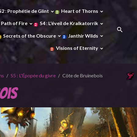
S2 : Prophétie de Glint
Heart of Thorns
Path of Fire
S4 : L'éveil de Kralkatorrik
Secrets of the Obscure
Janthir Wilds
Visions of Eternity
ns
S5 : L'Épopée du givre
Côte de Bruinebois
ois