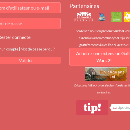
Partenaires
Soutenez-nous en précommandant vot
Rester connecté
extension ou en commençant à jouer
gratuitement via les lien ci-dessous
r un compte
|
Mot de passe perdu ?
Achetez une extension Guil
Wars 2!
Valider
Désactivez AdBlock avant d'utiliser l'un de nos l
partenaires.
tip!
12
tipeurs