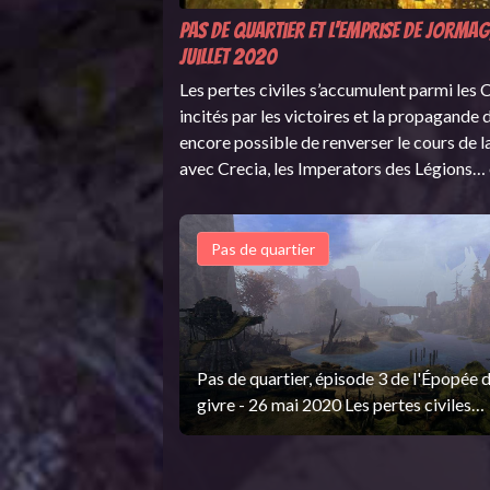
Pas de quartier et L'emprise de Jormag
juillet 2020
Les pertes civiles s’accumulent parmi les
incités par les victoires et la propagande 
encore possible de renverser le cours de l
avec Crecia, les Imperators des Légions… 
Pas de quartier
Pas de quartier, épisode 3 de l'Épopée 
givre - 26 mai 2020 Les pertes civiles
s’accumulent parmi les Charrs après la
désertion massive des membres des Lé
unies, incités par les victoires et la pr