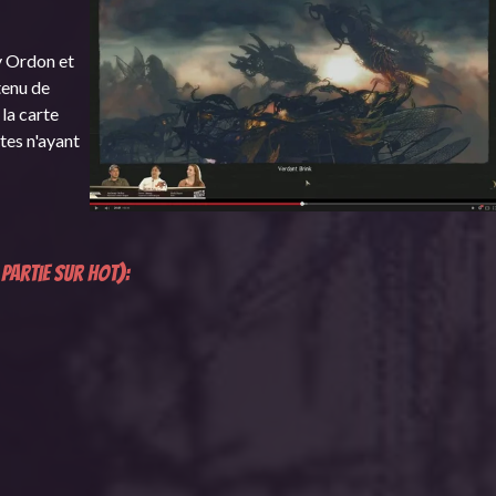
y Ordon et
tenu de
 la carte
tes n'ayant
partie sur HoT):