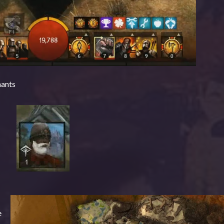
nants
e