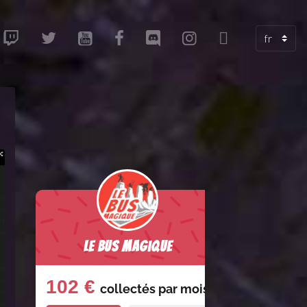
Le Bus Magique
102 €
collectés par
mois