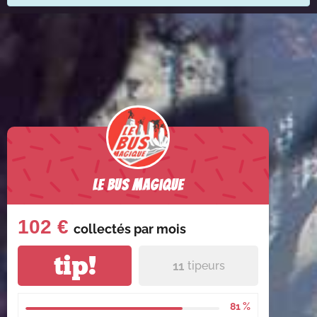
Le Bus Magique
102 €
collectés par
mois
tip!
11
tipeurs
81 %