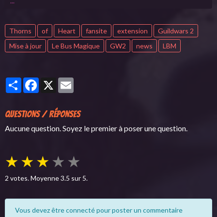
Thorns
of
Heart
fansite
extension
Guildwars 2
Mise à jour
Le Bus Magique
GW2
news
LBM
Partager
Facebook
X
Email
Questions / Réponses
Aucune question. Soyez le premier à poser une question.
★
★
★
★
★
2
votes. Moyenne
3.5
sur 5.
Vous devez être connecté pour poster un commentaire