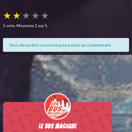
★
★
★
★
★
1
vote. Moyenne
2
sur 5.
Vous devez être connecté pour poster un commentaire
Le Bus Magique