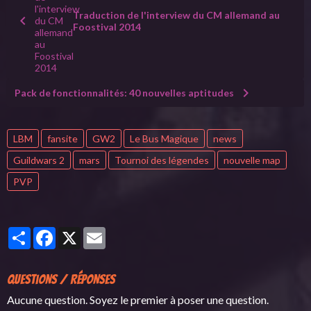
Traduction de l'interview du CM allemand au
Foostival 2014
Pack de fonctionnalités: 40 nouvelles aptitudes
LBM
fansite
GW2
Le Bus Magique
news
Guildwars 2
mars
Tournoi des légendes
nouvelle map
PVP
Partager
Facebook
X
Email
Questions / Réponses
Aucune question. Soyez le premier à poser une question.