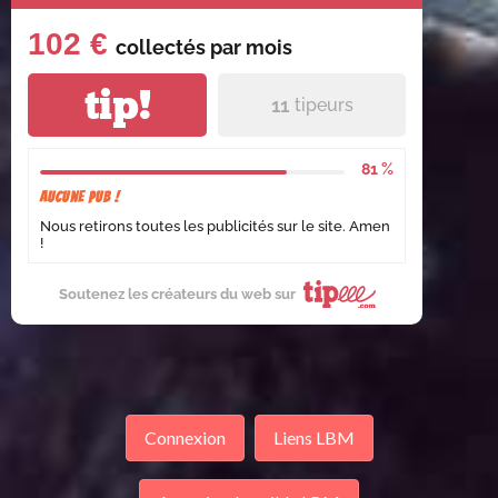
102 €
collectés par
mois
tip!
11
tipeurs
81 %
Aucune pub !
Nous retirons toutes les publicités sur le site. Amen
!
Soutenez les créateurs du web sur
Connexion
Liens LBM