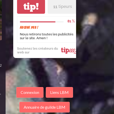
tip!
11
tipeurs
81 %
Aucune pub !
Nous retirons toutes les publicités
sur le site. Amen !
Soutenez les créateurs du
web sur
2
Connexion
Liens LBM
.
Annuaire de guilde LBM