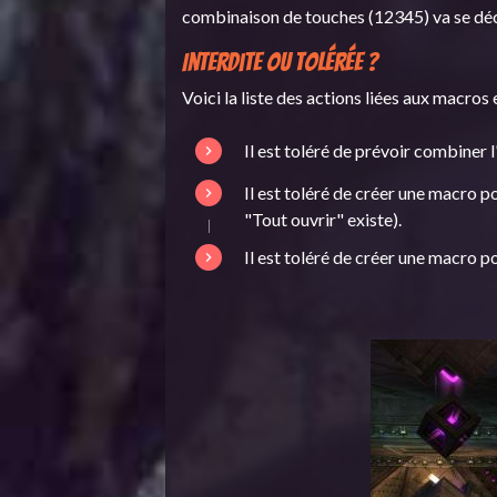
combinaison de touches (12345) va se déc
Interdite ou tolérée ?
Voici la liste des actions liées aux macros
Il est toléré de prévoir combiner l
Il est toléré de créer une macro p
"Tout ouvrir" existe).
Il est toléré de créer une macro p