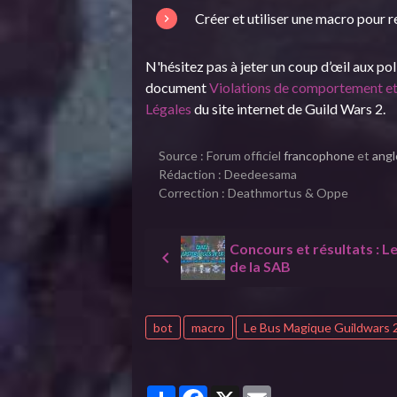
Créer et utiliser une macro pour 
N'hésitez pas à jeter un coup d’œil aux po
document
Violations de comportement e
Légales
du site internet de Guild Wars 2.
Source : Forum officiel
francophone
et
ang
Rédaction : Deedeesama
Correction : Deathmortus & Oppe
Concours et résultats : L
de la SAB
bot
macro
Le Bus Magique Guildwars 
Partager
Facebook
X
Email