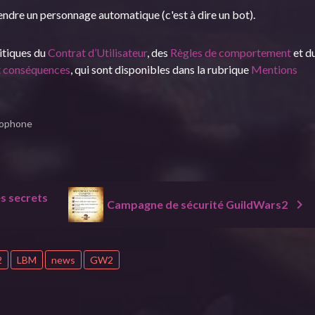
rendre un personnage automatique (c'est à dire un bot).
litiques du
Contrat d’Utilisateur
, des
Règles de comportement
et d
t conséquences
, qui sont disponibles dans la rubrique
Mentions
lophone
es secrets
Campagne de sécurité GuildWars2
2
LBM
news
GW2