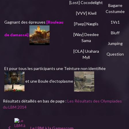
[Lost] Cocodelight
Bagarre
Costumée
[VVV] Kiwil
Gagnant des épreuves
[Rouleau
1Vs1
[Paep] Næglis
Bluff
[Way] Deedee
de damassé]
Sama
Jumping
[OLA] Urahara
Question
Myll
Et pour tous les participants une Teinture non identifiée
et une
Boule d'ectoplasme
Résultats détaillés en bas de page :
Les Résultats des Olympiades
du LBM 2014
Le LBM à la Gamescom