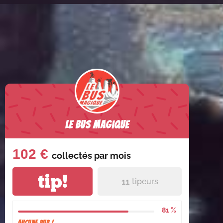
Le Bus Magique
102 €
collectés par
mois
tip!
11
tipeurs
81 %
Aucune pub !