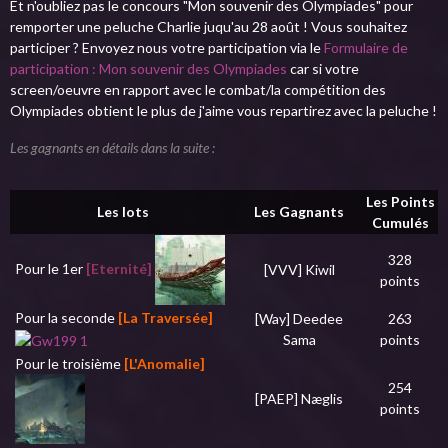
Et n'oubliez pas le concours "Mon souvenir des Olympiad
es" pour
remporter une peluche Charlie juqu'au 28 août ! Vous souhaitez
participer ? Envoyez nous votre participation via le
Formulaire de
participation : Mon souvenir des Olympiades
car si votre
screen/oeuvre en rapport avec le combat/la compétition des
Olympiades obtient le plus de j'aime vous repartirez avec la peluche !
Les gagnants en détails dans la suite :
Les Points
Les lots
Les Gagnants
Cumulés
328
Pour le 1er
[Eternité]
[VVV] Kiwil
points
Pour la seconde
[La Traversée]
[Way] Deedee
263
Sama
points
Pour le troisième
[L'Anomalie]
254
[PAEP] Næglis
points