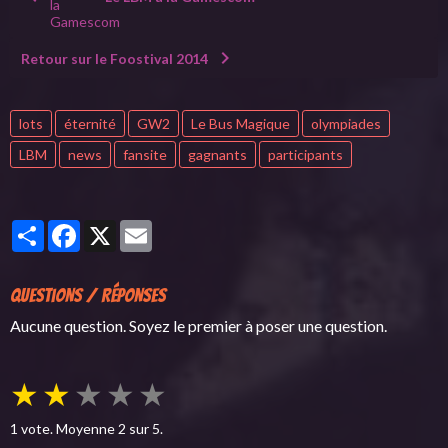
Retour sur le Foostival 2014
lots
éternité
GW2
Le Bus Magique
olympiades
LBM
news
fansite
gagnants
participants
Partager
Facebook
X
Email
Questions / Réponses
Aucune question. Soyez le premier à poser une question.
★
★
★
★
★
1
vote. Moyenne
2
sur 5.