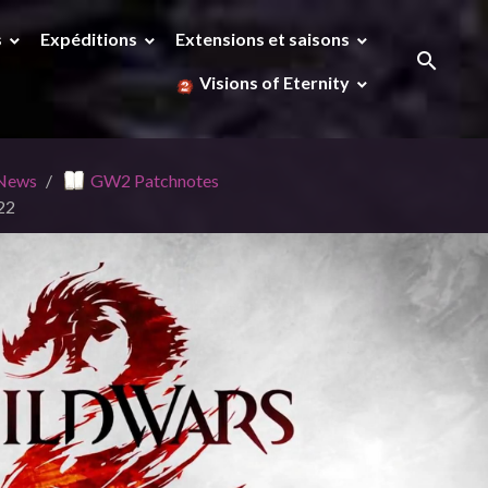
s
Expéditions
Extensions et saisons
Visions of Eternity
 News
GW2 Patchnotes
022