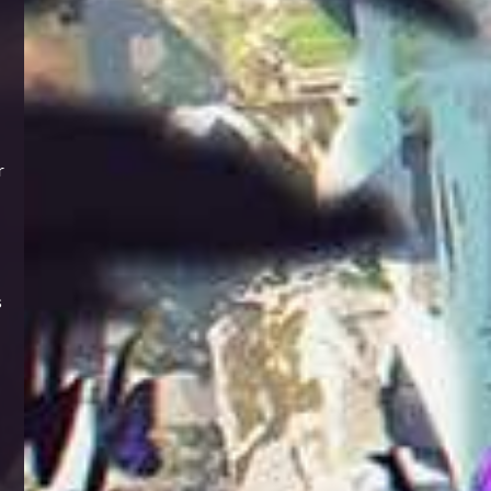
r
s
s