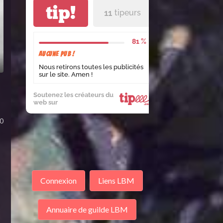
tip!
11
tipeurs
81 %
Aucune pub !
Nous retirons toutes les publicités
sur le site. Amen !
Soutenez les créateurs du
web sur
0
Connexion
Liens LBM
Annuaire de guilde LBM