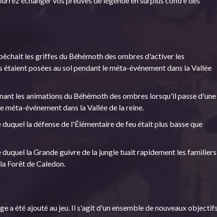
ourrez échanger vos preuves de légende en surplus contre des
êchait les griffes du Béhémoth des ombres d'activer les
s étaient posées au sol pendant le méta-événement dans la Vallée
ant les animations du Béhémoth des ombres lorsqu'il passe d'une
e méta-événement dans la Vallée de la reine.
duquel la défense de l'Élémentaire de feu était plus basse que
duquel la Grande guivre de la jungle tuait rapidement les familiers
la Forêt de Caledon.
e a été ajouté au jeu. Il s'agit d'un ensemble de nouveaux objectif