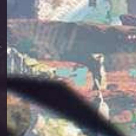
n
s
s