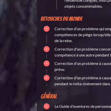
l'ensemble complet, vous p
objets consommables.
Retouches du monde
Correction d'un problème qui emp
compétences de piège lorsqu'elle
de la reine.
Correction d'un problème concern
compétence à une autre pendant l
Correction d'un problème à cause 
prévu.
Correction d'un problème à cause 
pendant le méta-événement dans 
Général
Le Guide d'aventures de personnag