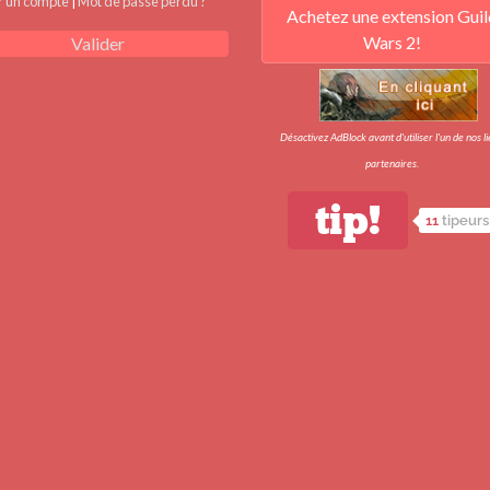
r un compte
|
Mot de passe perdu ?
Achetez une extension Guil
Wars 2!
Valider
Désactivez AdBlock avant d'utiliser l'un de nos l
partenaires.
tip!
11
tipeurs