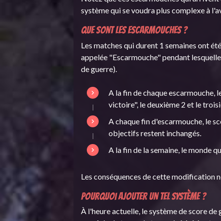
système qui se voudra plus complexe à l'ave
Que sont les escarmouches ?
Les matches qui durent 1 semaines ont été
appelée "Escarmouche" pendant lesquelles
de guerre).
A la fin de chaque escarmouche, l
victoire", le deuxième 2 et le trois
A chaque fin d'escarmouche, le scor
objectifs restent inchangés.
A la fin de la semaine, le monde q
Les conséquences de cette modification n
Pourquoi ajouter un tel système ?
À l'heure actuelle, le système de score de