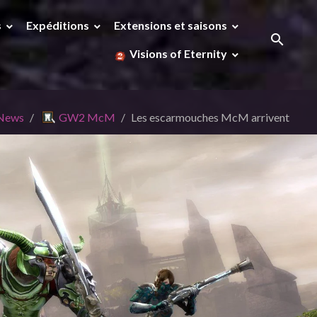
s
Expéditions
Extensions et saisons
Visions of Eternity
 News
GW2 McM
Les escarmouches McM arrivent