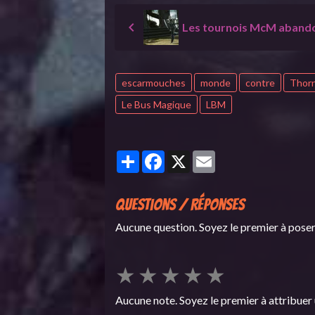
Les tournois McM aband
escarmouches
monde
contre
Thor
Le Bus Magique
LBM
Partager
Facebook
X
Email
Questions / Réponses
Aucune question. Soyez le premier à poser
★
★
★
★
★
Aucune note. Soyez le premier à attribuer 