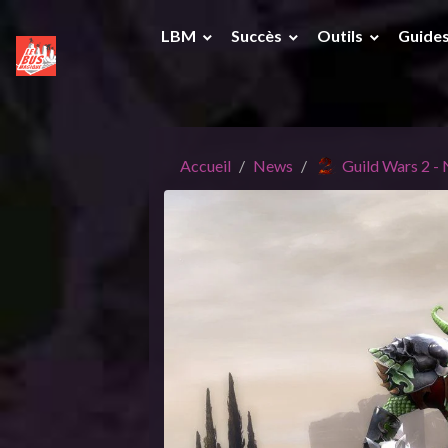
LBM
Succès
Outils
Guide
Accueil
News
Guild Wars 2 -