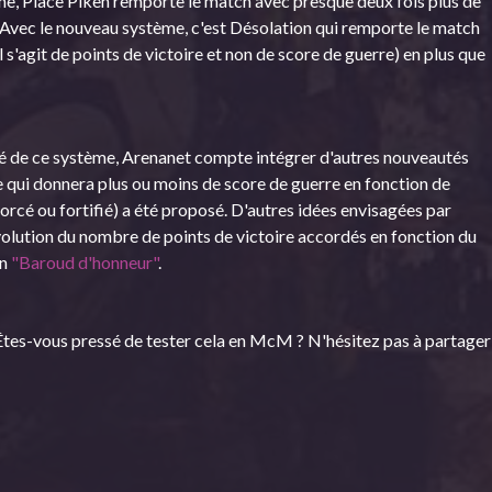
aine, Place Piken remporte le match avec presque deux fois plus de
 Avec le nouveau système, c'est Désolation qui remporte le match
 s'agit de points de victoire et non de score de guerre) en plus que
lité de ce système, Arenanet compte intégrer d'autres nouveautés
me qui donnera plus ou moins de score de guerre en fonction de
forcé ou fortifié) a été proposé. D'autres idées envisagées par
olution du nombre de points de victoire accordés en fonction du
un
"Baroud d'honneur"
.
tes-vous pressé de tester cela en McM ? N'hésitez pas à partager