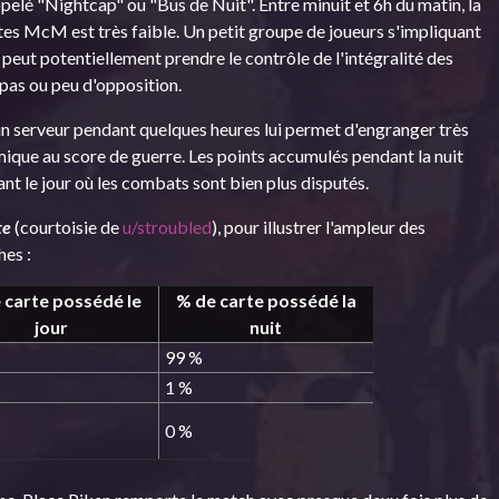
lé "Nightcap" ou "Bus de Nuit". Entre minuit et 6h du matin, la
rtes McM est très faible. Un petit groupe de joueurs s'impliquant
peut potentiellement prendre le contrôle de l'intégralité des
 pas ou peu d'opposition.
 un serveur pendant quelques heures lui permet d'engranger très
que au score de guerre. Les points accumulés pendant la nuit
nt le jour où les combats sont bien plus disputés.
te
(courtoisie de
u/stroubled
), pour illustrer l'ampleur des
es :
 carte possédé le
% de carte possédé la
jour
nuit
99 %
1 %
0 %