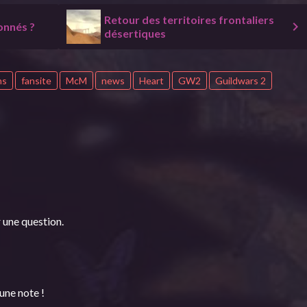
Retour des territoires frontaliers
onnés ?
désertiques
ns
fansite
McM
news
Heart
GW2
Guildwars 2
 une question.
une note !