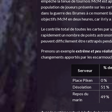
empêche la tenue de tournois McM est appe
population de joueurs présente sur les ca
dans la guerre des Brumes à ce moment là 
objectifs McM en deux heures, car il n'y a
Le contrôle total de toutes les cartes par
rapidement un nombre de points astronomi
peuvent difficilement être rattrapés penda
Prenons un exemple
extrême et peu réalis
changements apportés par les escarmouch
% de
Serveur
Place Piken
0 %
Désolation
51 %
Repos du
49 %
marin