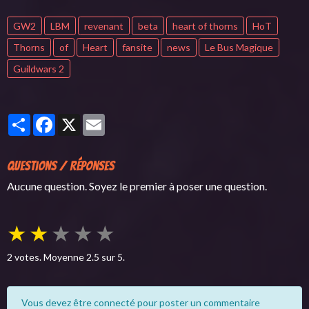
GW2
LBM
revenant
beta
heart of thorns
HoT
Thorns
of
Heart
fansite
news
Le Bus Magique
Guildwars 2
Partager
Facebook
X
Email
Questions / Réponses
Aucune question. Soyez le premier à poser une question.
★
★
★
★
★
2
votes. Moyenne
2.5
sur 5.
Vous devez être connecté pour poster un commentaire