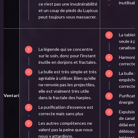
inutilisa
ce n'est pas une invulnérabilité
et un coup de pieds du Lupicus
peut toujours vous massacrer.
La tablett
seule à p
canalisons
La légende qui se concentre
sur le soin, donc pour l'instant
Harmonie 
inutile en donjons et fractales.
correcte.
La bulle est très simple et très
La bulle :
agréable à utiliser. Bien qu'elle
empêche d
ne renvoie pas les projectiles,
correcte
elle est vraiment très utile
Ventari
Purificati
dans la fractale des harpies.
énergie t
La purification d'essence est
Expulsion 
correcte mais sans plus
de canalis
Les autres compétences ne
délai ent
valent pas la peine que nous
débloquer
nous y attardions.
intéressan