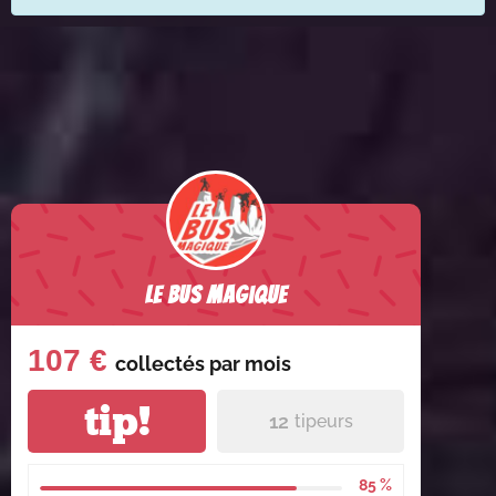
Le Bus Magique
107 €
collectés par
mois
tip!
12
tipeurs
85 %