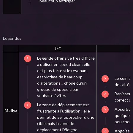
beaucoup anticiper.
Légendes
JcE
Légende offensive très difficile
à utiliser en speed clear : elle
est plus forte si le revenant
est victime de beaucoup
Le soin e
d'altérations... chose qu'un
des altéra
groupe de speed clear
Banissem
souhaite éviter.
correct a
La zone de déplacement est
Absorbtio
Mallyx
frustrante à l'utilisation : elle
quoique u
permet de se rapprocher d'une
peu cher 
cible mais la zone de
déplacement l'éloigne
Angoisse i