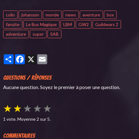
colin
johanson
monde
news
aventure
box
fansite
Le Bus Magique
LBM
GW2
Guildwars 2
adventure
super
SAB
Partager
Facebook
X
Email
Questions / Réponses
Aucune question. Soyez le premier à poser une question.
★
★
★
★
★
1
vote. Moyenne
2
sur 5.
Commentaires