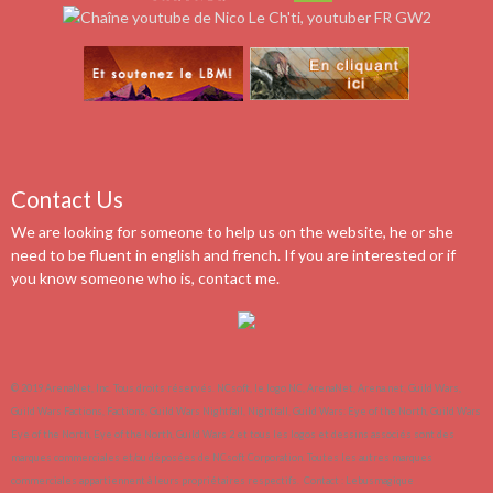
Contact Us
We are looking for someone to help us on the website, he or she
need to be fluent in english and french. If you are interested or if
you know someone who is, contact me.
© 2019 ArenaNet, Inc. Tous droits réservés. NCsoft, le logo NC, ArenaNet, Arena.net, Guild Wars,
Guild Wars Factions, Factions, Guild Wars Nightfall, Nightfall, Guild Wars: Eye of the North, Guild Wars
Eye of the North, Eye of the North, Guild Wars 2 et tous les logos et dessins associés sont des
marques commerciales et/ou déposées de NCsoft Corporation. Toutes les autres marques
commerciales appartiennent à leurs propriétaires respectifs.
Contact :
Lebusmagique